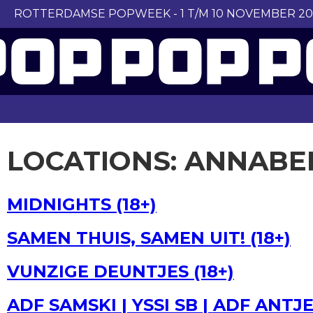
ROTTERDAMSE POPWEEK - 1 T/M 10 NOVEMBER 20
LOCATIONS:
ANNABE
MIDNIGHTS (18+)
SAMEN THUIS, SAMEN UIT! (18+)
VUNZIGE DEUNTJES (18+)
ADF SAMSKI | YSSI SB | ADF ANT