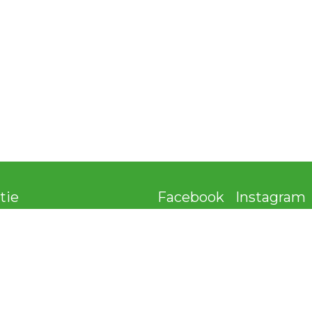
tie
Facebook
Instagram
De Rotterdamse Popweek is geï
Voor het aanmelden van pop ger
informatie kun je contact opne
info@popunie.nl
0