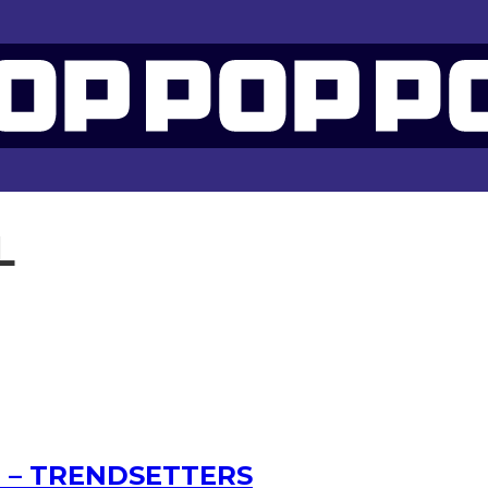
24
L
JE – TRENDSETTERS