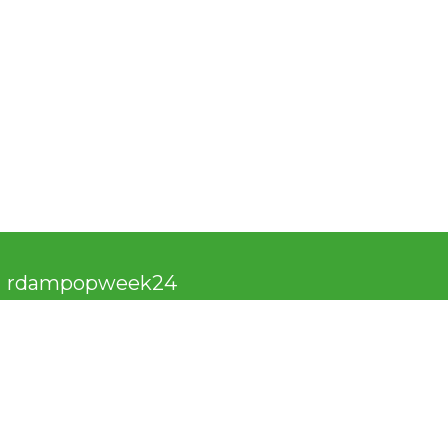
rdampopweek24
nitieerd en wordt gecoördineerd door de Popunie.
elateerde activiteiten tijdens deze week of overige
men via:
10-4123455